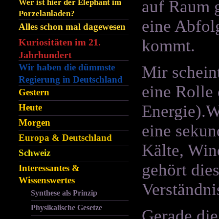
auf Raum g
Wer ist hier der Elephant im
Porzelanladen?
eine Abfol
Alles schon mal dagewesen
kommt.
Kuriositäten im 21.
Jahrhundert
Wir haben die dümmste
Mir scheint
Regierung in Deutschland
eine Rolle 
Gestern
Energie).Wa
Heute
Morgen
eine sekun
Europa & Deutschland
Kälte, Win
Schweiz
gehört di
Interessantes &
Wissenswertes
Verständni
Synthese als Prinzip
Physikalische Gesetze
Gerade die