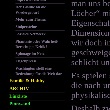
man uns be
Der Glaube an die
Löcher“ mi
Wiedergeburt
Mehr zum Thema
Eigenschaf
Stolpersteine
Dimensione
Soziales Netzwerk
wir doch i
Phantasie oder Wahrheit/
Berechtigte Kritik?
geschweige
Spionage im Netz
schlicht u
Lügenpresse
Washington stellt eine
Es spielen
Bedrohung für die Welt dar
Familie & Hobby
die nach u
ARCHIV
physikalis
Linkliste
Pinnwand
Deshalb zw