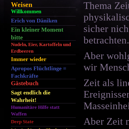
Thema Zeit
Weisen
Willkommen
physikalis
Erich von Däniken
sicher nic
Ein kleiner Moment
bitte
betrachten
Nudeln, Eier, Kartoffeln und
Erdbeeren
Aber wohlg
Immer wieder
wir Mensch
Apropos Flüchtlinge =
Fachkräfte
Zeit als l
Gästebuch
Ereignisse
Sagt endlich die
Wahrheit!
Masseinhei
Humanitäre Hilfe statt
Waffen
Aber Zeit 
Deep State