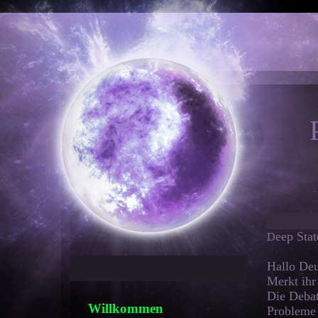
eep Stat
D
Hallo Deu
Merkt ihr
Die Debat
Willkommen
Probleme 