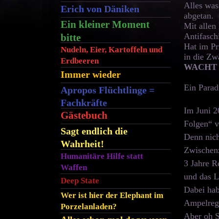
Alles was
Erich von Däniken
abgetan.
Ein kleiner Moment
Mit allen
Antifaschi
bitte
Hat im Pr
Nudeln, Eier, Kartoffeln und
in die Zw
Erdbeeren
WACHT 
Immer wieder
Ein Parad
Apropos Flüchtlinge =
Fachkräfte
Im Juni 2
Gästebuch
Folgen“ v
Sagt endlich die
Denn nicht
Wahrheit!
Zwischenz
Humanitäre Hilfe statt
3 Jahre R
Waffen
und das L
Deep State
Dabei hab
Wer ist hier der Elephant im
Ampelregi
Porzelanladen?
Aber oh S