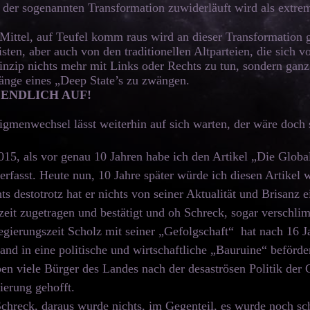
 der sogenannten Transformation zuwiderläuft wird als extrem
 Mittel, auf Teufel komm raus wird an dieser Transformation g
sten, aber auch von den traditionellen Altparteien, die sich 
inzip nichts mehr mit Links oder Rechts zu tun, sondern ganz
änge eines „Deep State’s zu zwängen.
ENDLICH AUF!
igmenwechsel lässt weiterhin auf sich warten, der wäre doch 
015, als vor genau 10 Jahren habe ich den Artikel „Die Glob
erfasst. Heute nun, 10 Jahre später würde ich diesen Artikel 
s destotrotz hat er nichts von seiner Aktualität und Brisanz e
eit zugetragen und bestätigt und oh Schreck, sogar verschli
egierungszeit Scholz mit seiner „Gefolgschaft“ hat nach 16 J
and in eine politische und wirtschaftliche „Bauruine“ beförder
en viele Bürger des Landes nach der desaströsen Politik der
erung gehofft.
chreck, daraus wurde nichts, im Gegenteil, es wurde noch sch