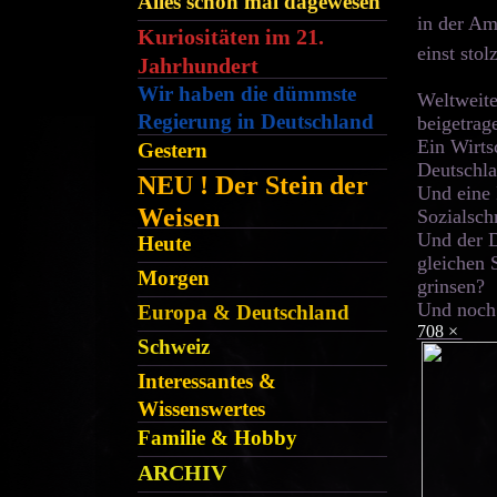
Alles schon mal dagewesen
in der Am
Kuriositäten im 21.
einst sto
Jahrhundert
Wir haben die dümmste
Weltweite
Regierung in Deutschland
beigetrag
Ein Wirtsc
Gestern
Deutschla
NEU ! Der Stein der
Und eine 
Weisen
Sozialsch
Und der D
Heute
gleichen 
Morgen
grinsen?
Und noch
Europa & Deutschland
708 ×
Schweiz
Interessantes &
Wissenswertes
Familie & Hobby
ARCHIV