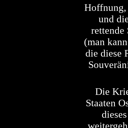
Hoffnung, 
und di
rettende 
(man kann 
die diese 
Souveräni
Die Kri
Staaten O
diese
weitergeh