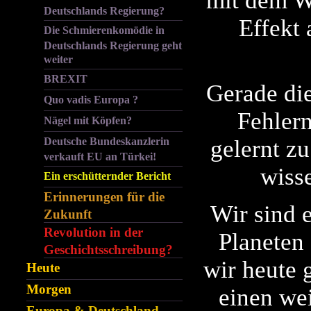
mit dem W
Deutschlands Regierung?
Effekt 
Die Schmierenkomödie in
Deutschlands Regierung geht
weiter
BREXIT
Gerade die
Quo vadis Europa ?
Fehler
Nägel mit Köpfen?
Deutsche Bundeskanzlerin
gelernt zu
verkauft EU an Türkei!
wisse
Ein erschütternder Bericht
Erinnerungen für die
Wir sind 
Zukunft
Revolution in der
Planeten
Geschichtsschreibung?
wir heute 
Heute
Morgen
einen wei
Europa & Deutschland