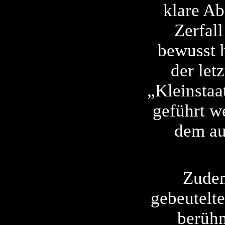
klare Ab
Zerfall
bewusst 
der let
„Kleinstaa
geführt w
dem au
Zudem
gebeutelt
berühm