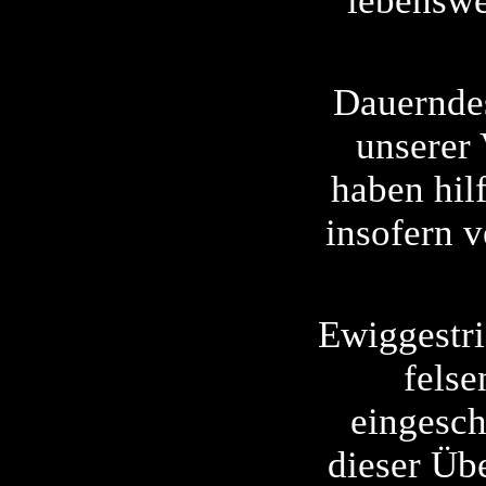
lebenswe
Dauerndes
unserer 
haben hil
insofern v
Ewiggestri
felse
eingesch
dieser Übe