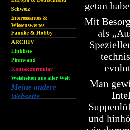
getan habe
Schweiz
Interessantes &
Mit Besorgn
Wissenswertes
als „Au
Familie & Hobby
ARCHIV
Spezielle
Linkliste
techni
Pinnwand
evolu
Kontaktformular
Weisheiten aus aller Welt
Man gewin
Meine andere
Inte
Webseite
Suppenlöf
und hinhö