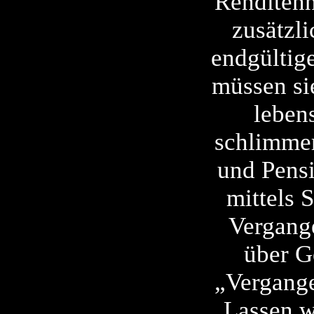
Renditenh
zusätzl
endgültig
müssen si
leben
schlimmer
und Pensi
mittels 
Vergange
über G
„Vergange
Lassen w