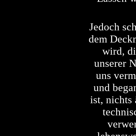
Jedoch sch
dem Deckm
wird, d
unserer N
uns verm
und began
ist, nicht
technis
verwen