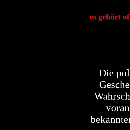
es gehört o
Die pol
Gescheh
Wahrsche
voran
bekannte