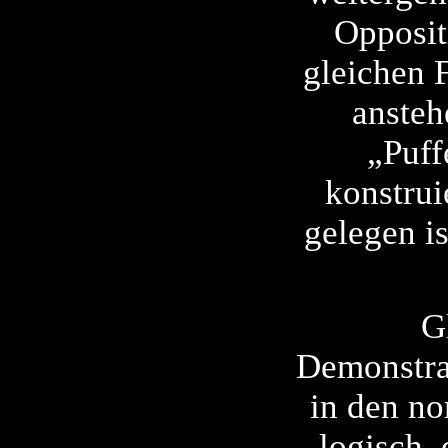
Opposit
gleichen 
ansteh
„Puff
konstrui
gelegen i
G
Demonstrat
in den no
logisch,