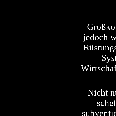
Großkon
jedoch w
Rüstungs
Sys
Wirtschaf
Nicht n
schef
subventio