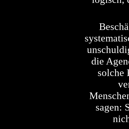
Beschäm
systemati
unschuldi
die Agen
solche 
ve
Menschenw
sagen: 
nic