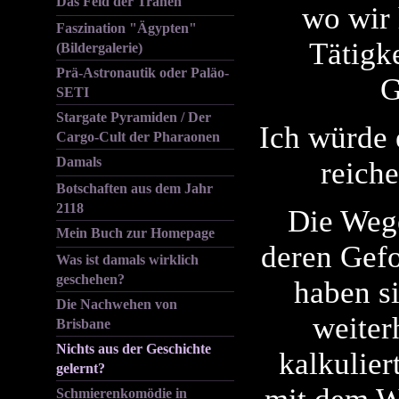
Das Feld der Tränen
wo wir 
Faszination "Ägypten"
Tätigke
(Bildergalerie)
Prä-Astronautik oder Paläo-
G
SETI
Stargate Pyramiden / Der
Ich würde 
Cargo-Cult der Pharaonen
Damals
reich
Botschaften aus dem Jahr
2118
Die Wege
Mein Buch zur Homepage
deren Gefo
Was ist damals wirklich
geschehen?
haben s
Die Nachwehen von
weiter
Brisbane
Nichts aus der Geschichte
kalkulier
gelernt?
Schmierenkomödie in