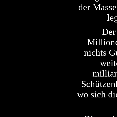
der Masse
le
Der
Million
nichts G
weit
milli
Schützenh
wo sich di