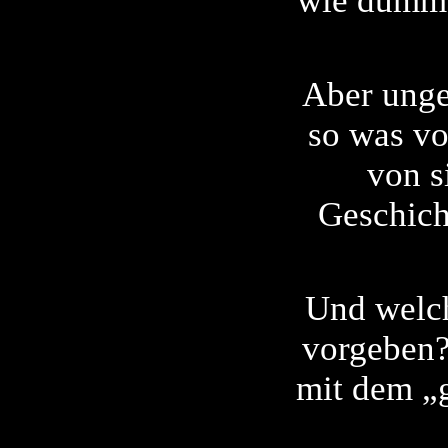
wie dumm 
Aber ungea
so was vo
von s
Geschich
Und welch
vorgeben?
mit dem „g