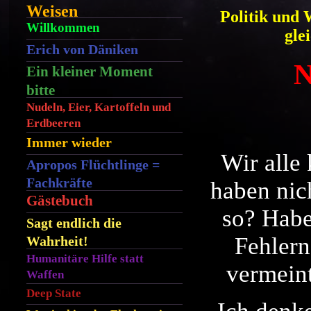
Weisen
Politik und 
Willkommen
gle
Erich von Däniken
N
Ein kleiner Moment
bitte
Nudeln, Eier, Kartoffeln und
Erdbeeren
Immer wieder
Wir alle 
Apropos Flüchtlinge =
Fachkräfte
haben nic
Gästebuch
so? Habe
Sagt endlich die
Fehlern
Wahrheit!
Humanitäre Hilfe statt
vermein
Waffen
Deep State