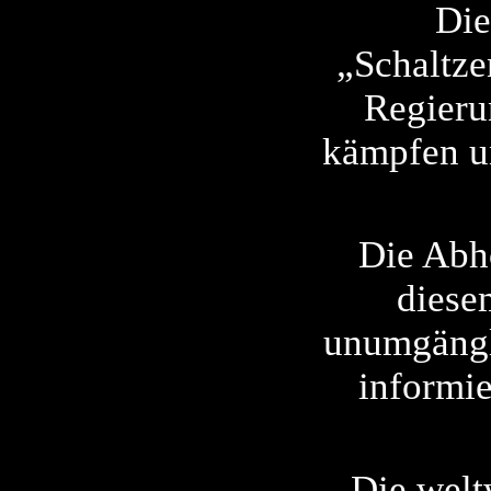
Die
„Schaltze
Regieru
kämpfen un
Die Abhö
diese
unumgängl
informie
Die welt