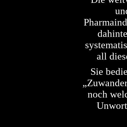
un
Pharmaindu
dahinte
systematis
all die
Sie bedi
„Zuwanderu
noch welc
Unwort