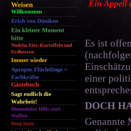
Ein Appell 
Weisen
Willkommen
Erich von Däniken
Ein kleiner Moment
bitte
Es ist off
Nudeln, Eier, Kartoffeln und
Erdbeeren
(nachfolg
Immer wieder
Einschätz
Apropos Flüchtlinge =
einer poli
Fachkräfte
Gästebuch
entspreche
Sagt endlich die
Wahrheit!
DOCH HA
Humanitäre Hilfe statt
Waffen
Genannte 
Deep State