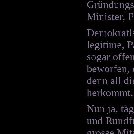
Gründungsv
Minister, 
Demokratis
legitime, 
sogar offe
beworfen, 
denn all d
herkommt.
Nun ja, tä
und Rundfu
grosse Mit