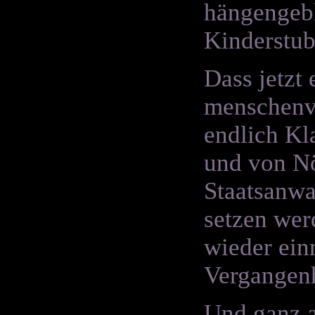
hängengebl
Kinderstub
Dass jetzt
menschenv
endlich Kl
und von Nö
Staatsanwa
setzen werd
wieder ein
Vergangenh
Und ganz a