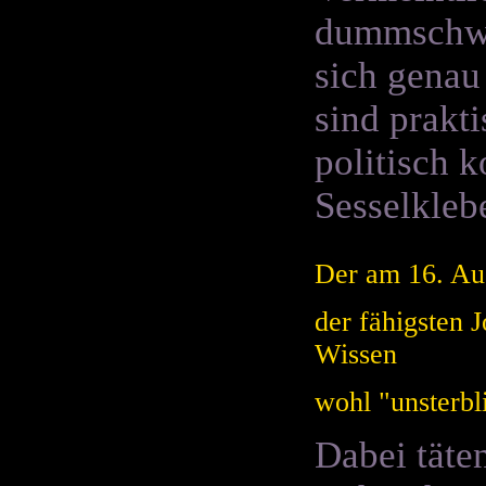
dummschwä
sich genau
sind prakt
politisch 
Sesselklebe
Der am 16. Aug
der fähigsten 
Wissen
wohl "unsterbl
Dabei täte