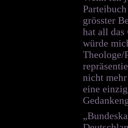
Parteibuch
grösster B
hat all das
würde mich
Theologe/P
repräsenti
nicht mehr
eine einzig
Gedankeng
„Bundeskan
Deutschlan