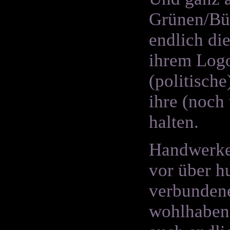
Grünen/Bün
endlich di
ihrem Logo
(politisch
ihre (noch
halten.
Handwerker
vor über h
verbundene
wohlhabend