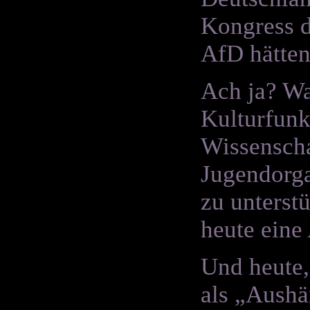
Kongress d
AfD hätten
Ach ja? Wa
Kulturfunk
Wissenscha
Jugendorga
zu unterst
heute eine
Und heute,
als „Aushä