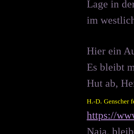
Lage in de
im westlic
Hier ein A
Es bleibt m
Hut ab, He
H.-D. Genscher f
https://w
Naja, blei