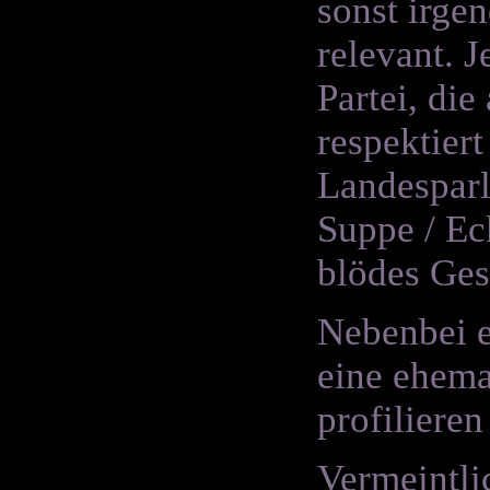
sonst irge
relevant. 
Partei, di
respektier
Landesparl
Suppe / Ec
blödes Ges
Nebenbei er
eine ehemal
profilieren
Vermeintli