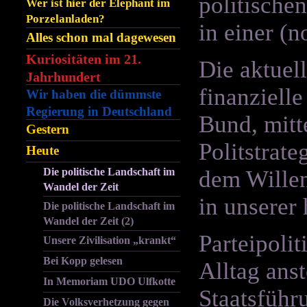
politischen
Wer ist hier der Elephant im
Porzelanladen?
in einer (
Alles schon mal dagewesen
Kuriositäten im 21.
Die aktuell
Jahrhundert
finanziell
Wir haben die dümmste
Regierung in Deutschland
Bund, mitt
Gestern
Politstrat
Heute
Die politische Landschaft im
dem Willen
Wandel der Zeit
in unserer 
Die politische Landschaft im
Wandel der Zeit (2)
Parteipoli
Unsere Zivilisation „krankt“
Bei Kopp gelesen
Alltag ans
In Memoriam UDO Ulfkotte
Staatsführ
Die Volksverhetzung gegen